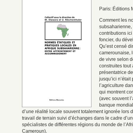
Paris: Éditions
Comment les norm
subsaharienne, 
contributions i
foncier, du déve
Qu’est censé dir
camerounaise, lo
de vivre selon d
construites tout 
présentatrice de
jusqu’ici n’éta
l’agriculture da
qui montrent co
(avec souvent l’
banque mondiale)
d’une réalité locale souvent totalement ignorée lors
travail de terrain suivi d’échanges dans le cadre d’u
spécialistes de différentes régions du monde de l’A
Cameroun).