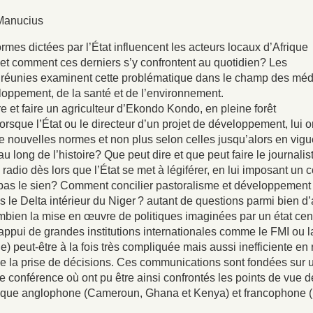
 Manucius
es dictées par l’État influencent les acteurs locaux d’Afrique
et comment ces derniers s’y confrontent au quotidien? Les
ci réunies examinent cette problématique dans le champ des méd
loppement, de la santé et de l’environnement.
e et faire un agriculteur d’Ekondo Kondo, en pleine forêt
rsque l’État ou le directeur d’un projet de développement, lui 
e nouvelles normes et non plus selon celles jusqu’alors en vigu
au long de l’histoire? Que peut dire et que peut faire le journalis
 radio dès lors que l’État se met à légiférer, en lui imposant un 
it pas le sien? Comment concilier pastoralisme et développement
ns le Delta intérieur du Niger ? autant de questions parmi bien d’
mbien la mise en œuvre de politiques imaginées par un état cen
appui de grandes institutions internationales comme le FMI ou l
 peut-être à la fois très compliquée mais aussi inefficiente en 
 de la prise de décisions. Ces communications sont fondées sur 
ne conférence où ont pu être ainsi confrontés les points de vue d
frique anglophone (Cameroun, Ghana et Kenya) et francophone (