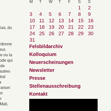
M
T
W
T
F
S
S
1
2
3
4
5
6
7
8
9
10
11
12
13
14
15
16
17
18
19
20
21
22
23
ias, du
24
25
26
27
28
29
30
31
ordonne
Felsbildarchiv
eur,
Kolloquium
te ou la
code qui
Neuerscheinungen
 de
Newsletter
autres
tral
Presse
a
Stellenausschreibung
raison
un
Kontakt
e
Mali,