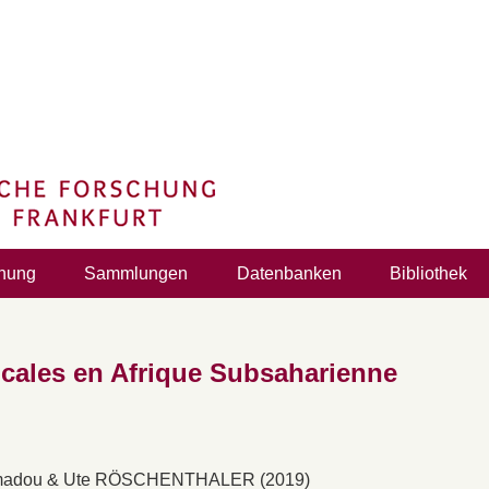
hung
Sammlungen
Datenbanken
Bibliothek
ocales en Afrique Subsaharienne
adou & Ute RÖSCHENTHALER (2019)