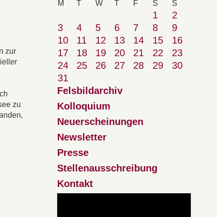
M
T
W
T
F
S
S
1
2
3
4
5
6
7
8
9
10
11
12
13
14
15
16
n zur
17
18
19
20
21
22
23
eller
24
25
26
27
28
29
30
31
Felsbildarchiv
sch
see zu
Kolloquium
tanden,
Neuerscheinungen
Newsletter
Presse
Stellenausschreibung
Kontakt