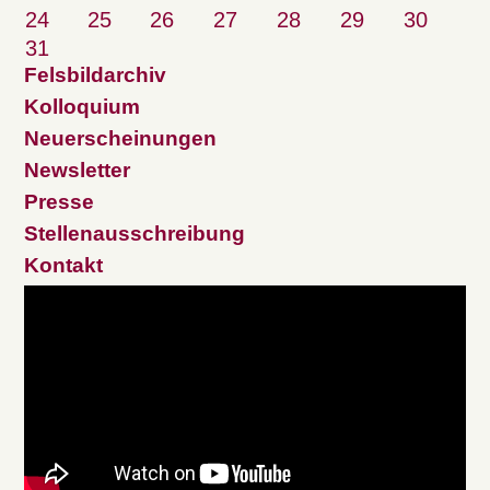
24
25
26
27
28
29
30
31
Felsbildarchiv
Kolloquium
Neuerscheinungen
Newsletter
Presse
Stellenausschreibung
Kontakt