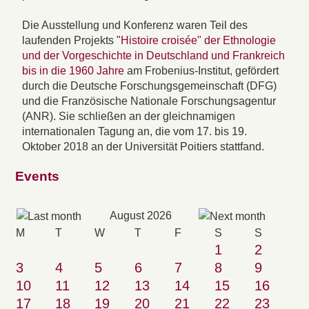
Die Ausstellung und Konferenz waren Teil des
laufenden Projekts
"Histoire croisée" der Ethnologie
und der Vorgeschichte in Deutschland und Frankreich
bis in die 1960 Jahre
am Frobenius-Institut, gefördert
durch die Deutsche Forschungsgemeinschaft (DFG)
und die Französische Nationale Forschungsagentur
(ANR). Sie schließen an der gleichnamigen
internationalen Tagung an, die vom 17. bis 19.
Oktober 2018 an der Universität Poitiers stattfand.
Events
August 2026
M
T
W
T
F
S
S
1
2
3
4
5
6
7
8
9
10
11
12
13
14
15
16
17
18
19
20
21
22
23