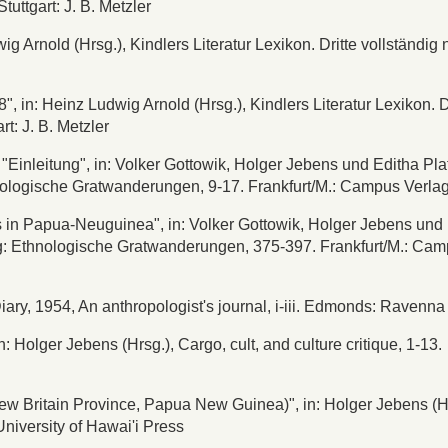
tuttgart: J. B. Metzler
 Arnold (Hrsg.), Kindlers Literatur Lexikon. Dritte vollständig 
in: Heinz Ludwig Arnold (Hrsg.), Kindlers Literatur Lexikon. D
t: J. B. Metzler
"Einleitung", in: Volker Gottowik, Holger Jebens und Editha Pla
ologische Gratwanderungen, 9-17. Frankfurt/M.: Campus Verla
s in Papua-Neuguinea", in: Volker Gottowik, Holger Jebens und
g: Ethnologische Gratwanderungen, 375-397. Frankfurt/M.: Ca
iary, 1954, An anthropologist's journal, i-iii. Edmonds: Ravenna
in: Holger Jebens (Hrsg.), Cargo, cult, and culture critique, 1-13.
w Britain Province, Papua New Guinea)", in: Holger Jebens (Hr
University of Hawai'i Press