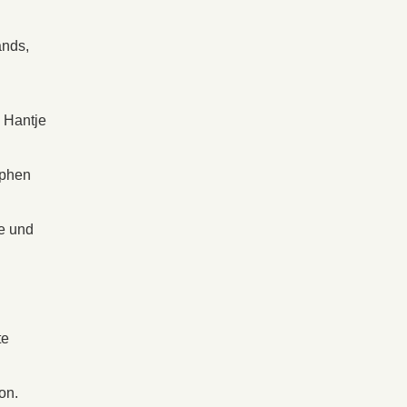
ands,
 Hantje
ephen
te und
te
on.