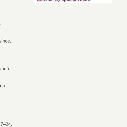
-
vince,
rundu
nn:
 7–24.