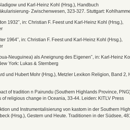
 Gladigow und Karl-Heinz Kohl (Hrsg.), Handbuch
 Säkularisierung- Zwischenwesen, 323-327. Stuttgart: Kohlhamm
n 1932", in: Christian F. Feest und Karl-Heinz Kohl (Hrsg.),
er
 1964", in: Christian F. Feest und Karl-Heinz Kohl (Hrsg.),
er
pua-Neuguinea) als Aneignung des Eigenen", in: Karl-Heinz Ko
New York: Lukas & Sternberg
nard und Hubert Mohr (Hrsg.), Metzler Lexikon Religion, Band 2, 
ct of tradition n Pairundu (Southern Highlands Province, PNG)"
 of religious change in Oceania, 33-44. Leiden: KITLV Press
uktion und Instrumentalisierung von kastom in der Southern Hig
eck (Hrsg.), Gestern und Heute. Traditionen in der Südsee, 48