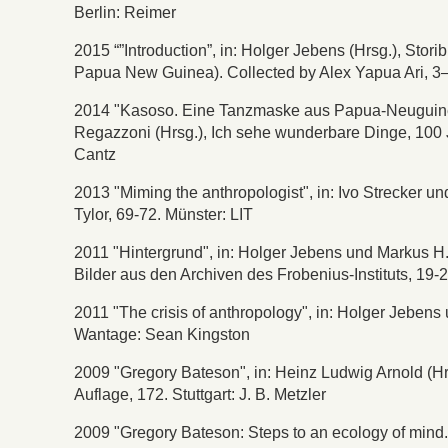
Berlin: Reimer
2015 “”Introduction”, in: Holger Jebens (Hrsg.), Sto
Papua New Guinea). Collected by Alex Yapua Ari, 3–
2014 "Kasoso. Eine Tanzmaske aus Papua-Neuguinea",
Regazzoni (Hrsg.), Ich sehe wunderbare Dinge, 100 
Cantz
2013 "Miming the anthropologist", in: Ivo Strecker und
Tylor, 69-72. Münster: LIT
2011 "Hintergrund", in: Holger Jebens und Markus H.
Bilder aus den Archiven des Frobenius-Instituts, 19-2
2011 "The crisis of anthropology", in: Holger Jebens
Wantage: Sean Kingston
2009 "Gregory Bateson", in: Heinz Ludwig Arnold (Hrsg
Auflage, 172. Stuttgart: J. B. Metzler
2009 "Gregory Bateson: Steps to an ecology of mind. 