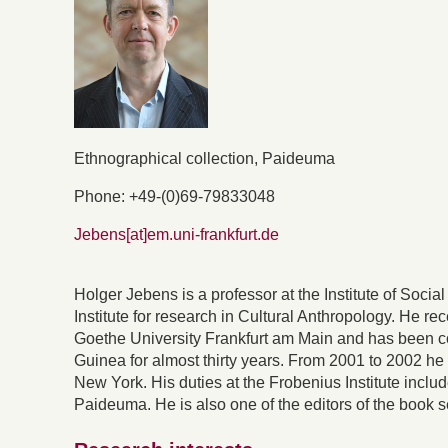
Ethnographical collection, Paideuma
Phone: +49-(0)69-79833048
Jebens[at]em.uni-frankfurt.de
Holger Jebens is a professor at the Institute of Soci
Institute for research in Cultural Anthropology. He rec
Goethe University Frankfurt am Main and has been co
Guinea for almost thirty years. From 2001 to 2002 h
New York. His duties at the Frobenius Institute includ
Paideuma. He is also one of the editors of the book 