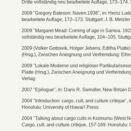
Dritte vollständig neu bearbeitete Auflage, 173–174. S
2009 "Gregory Bateson: Naven.1936", in: Heinz Ludwig
bearbeitete Auflage, 172–173. Stuttgart: J. B. Metzler
2009 "Margaret Mead: Coming of age in Samoa. 1928", 
vollständig neu bearbeitete Auflage, 104–105. Stuttgar
2009 (Volker Gottowik, Holger Jebens, Editha Platte) 
(Hrsg.), Zwischen Aneignung und Verfremdung: Ethn
2009 "Lokale Moderne und religiöser Partikularismu
Platte (Hrsg.), Zwischen Aneignung und Verfremdun
Verlag
2007 "Epilogue", in: Daris R. Swindler, New Britain D
2004 "Introduction: cargo, cult, and culture critique", 
Honolulu: University of Hawai'i Press
2004 "Talking about cargo cults in Koimumu (West Ne
Cargo, cult, and culture critique, 157-169. Honolulu: 