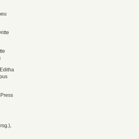
neu
ritte
tte
g
 Editha
mpus
 Press
sg.),