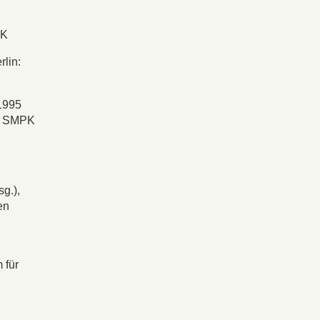
PK
rlin:
 1995
n: SMPK
g.),
en
 für