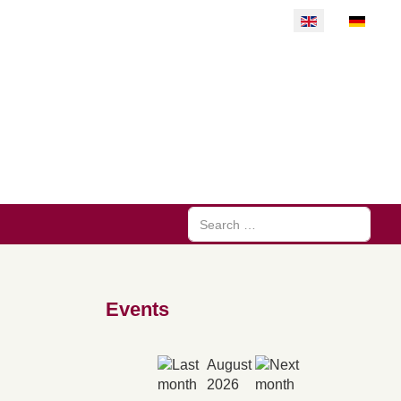
Select your langu
Search
Events
August
2026