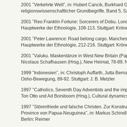
2001 "Verkehrte Welt", in: Hubert Cancik, Burkhard
religionswissenschaftlicher Grundbegriffe. Band 5,
2001 "Reo Franklin Fortune: Sorcerers of Dobu. Londo
Hauptwerke der Ethnologie, 108-113. Stuttgart: Krön
2001 "Peter Lawrence: Road belong cargo. Manchester
Hauptwerke der Ethnologie, 212-216. Stuttgart: Krön
2001 "Valuku. Maskentänze in West New Britain (Pa
Nicolaus Schafhausen (Hrsg.), New Heimat, 78-89. 
1999 "Indonesien", in: Christoph Auffarth, Jutta Ber
Osho-Bewegung, 89-92. Stuttgart: J. B. Metzler
1997 "Catholics, Seventh Day Adventists and the impa
Ton Otto und Ad Borsboom (Hrsg.), Cultural dynamics
1997 "Störenfriede und falsche Christen. Zur Konstr
Province von Papua-Neuguinea", in: Markus Schindlb
Berlin: Reimer