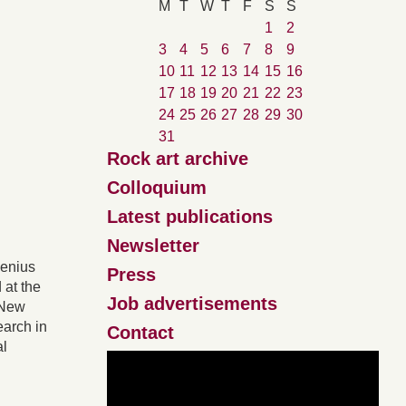
M
T
W
T
F
S
S
1
2
3
4
5
6
7
8
9
10
11
12
13
14
15
16
17
18
19
20
21
22
23
24
25
26
27
28
29
30
31
Rock art archive
Colloquium
Latest publications
Newsletter
benius
Press
 at the
Job advertisements
 New
earch in
Contact
al