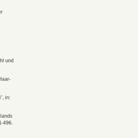
er
hl und
Haar-
, in:
hlands
1-496.