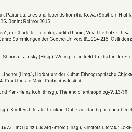
ribuk Pairundu: tales and legends from the Kewa (Southern Highl
25. Berlin: Reimer 2015
 in: Charlotte Trümpler, Judith Blume, Vera Hierholzer, Lisa
Jahre Sammlungen der Goethe-Universität, 214-215. Ostfildern:
 Shauna LaTosky (Hrsg.), Writing in the field: Festschrift for St
 Lindner (Hrsg.), Herbarium der Kultur. Ethnographische Objek
4. Frankfurt am Main: Frobenius-Institut
 und Karl-Heinz Kohl (Hrsg.), The end of anthropology?, 13-36.
.), Kindlers Literatur Lexikon. Dritte vollständig neu bearbeite
1972", in: Heinz Ludwig Arnold (Hrsg.), Kindlers Literatur Lexik