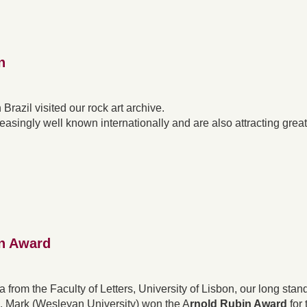
n
razil visited our rock art archive.
asingly well known internationally and are also attracting great
in Award
from the Faculty of Letters, University of Lisbon, our long stan
A. Mark (Wesleyan University) won the A
rnold Rubin Award
for 