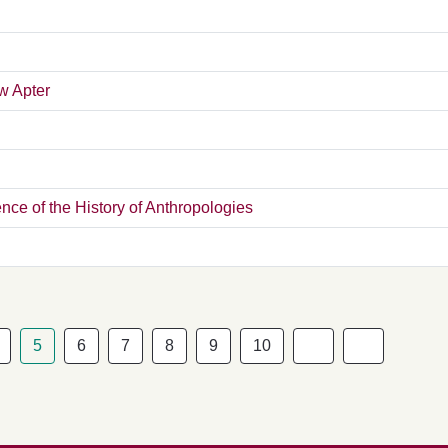
ew Apter
ence of the History of Anthropologies
5
6
7
8
9
10