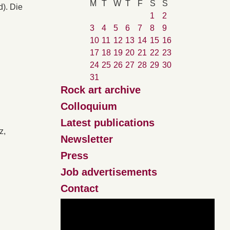
M
T
W
T
F
S
S
d). Die
1
2
3
4
5
6
7
8
9
10
11
12
13
14
15
16
17
18
19
20
21
22
23
24
25
26
27
28
29
30
31
Rock art archive
Colloquium
Latest publications
z,
Newsletter
Press
Job advertisements
Contact