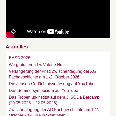
Aktuelles
EASA 2026
Wir gratulieren Dr. Valerie Nur
Verlängerung der Frist: Zwischentagung der AG
Fachgeschichte am 1./2. Oktober 2026
Die Jensen-Gedächtnisvorlesung auf YouTube
Das Sommersymposium auf YouTube
Das Frobenius-Institut auf dem 3. SODa Barcamp
(20.05.2026 – 22.05.2026)
Zwischentagung der AG Fachgeschichte am 1./2.
Oktober 2026 in Frankfurt/Main