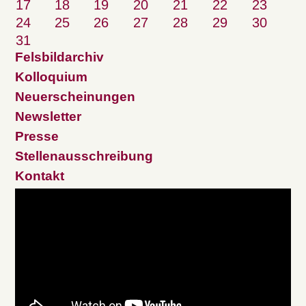
17
18
19
20
21
22
23
24
25
26
27
28
29
30
31
Felsbildarchiv
Kolloquium
Neuerscheinungen
Newsletter
Presse
Stellenausschreibung
Kontakt