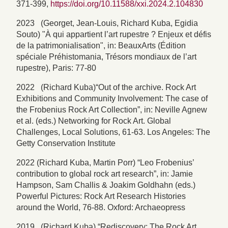
371-399,
https://doi.org/10.11588/xxi.2024.2.104830
2023 (Georget, Jean-Louis, Richard Kuba, Egidia
Souto) "À qui appartient l’art rupestre ? Enjeux et défis
de la patrimonialisation", in: BeauxArts (Édition
spéciale Préhistomania, Trésors mondiaux de l’art
rupestre), Paris: 77-80
2022 (Richard Kuba)“Out of the archive. Rock Art
Exhibitions and Community Involvement: The case of
the Frobenius Rock Art Collection”, in: Neville Agnew
et al. (eds.) Networking for Rock Art. Global
Challenges, Local Solutions, 61-63. Los Angeles: The
Getty Conservation Institute
2022 (Richard Kuba, Martin Porr) “Leo Frobenius’
contribution to global rock art research”, in: Jamie
Hampson, Sam Challis & Joakim Goldhahn (eds.)
Powerful Pictures: Rock Art Research Histories
around the World, 76-88. Oxford: Archaeopress
2019 (Richard Kuba) “Rediscovery: The Rock Art