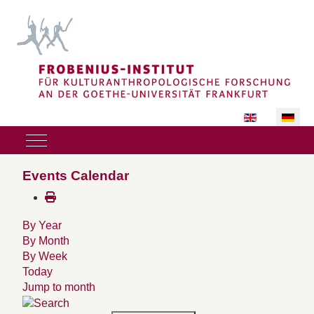
Sprache auswäh
Mobile Menu Toggle
Events Calendar
By Year
By Month
By Week
Today
Jump to month