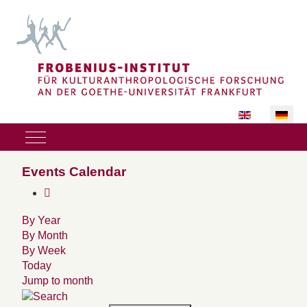
Sprache auswäh
Mobile Menu Toggle
Events Calendar
By Year
By Month
By Week
Today
Jump to month