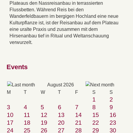
Plateaus den Nassreisanbau in terrassierten
Flussbetten. Während Reis bei den
Wanderfeldbauern im bergigen Hochland eine neue
Kulturpflanze ist, ist der Reisanbau auf dem Plateau
eine uralte Praxis und zusammen mit dem
Hirsenanbau tief in Ritual und Weltanschauung
verwurzelt.
Events
August 2026
M
T
W
T
F
S
S
1
2
3
4
5
6
7
8
9
10
11
12
13
14
15
16
17
18
19
20
21
22
23
24
25
26
27
28
29
30