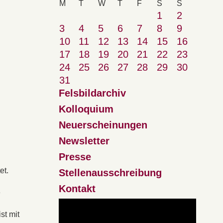
M
T
W
T
F
S
S
1
2
3
4
5
6
7
8
9
10
11
12
13
14
15
16
17
18
19
20
21
22
23
24
25
26
27
28
29
30
31
Felsbildarchiv
Kolloquium
Neuerscheinungen
Newsletter
Presse
et.
Stellenausschreibung
Kontakt
e
st mit