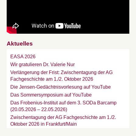
Aktuelles
EASA 2026
Wir gratulieren Dr. Valerie Nur
Verlängerung der Frist: Zwischentagung der AG
Fachgeschichte am 1./2. Oktober 2026
Die Jensen-Gedächtnisvorlesung auf YouTube
Das Sommersymposium auf YouTube
Das Frobenius-Institut auf dem 3. SODa Barcamp
(20.05.2026 – 22.05.2026)
Zwischentagung der AG Fachgeschichte am 1./2.
Oktober 2026 in Frankfurt/Main