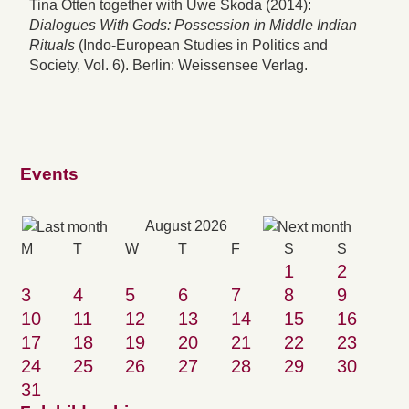
Tina Otten together with Uwe Skoda (2014):
Dialogues With Gods: Possession in Middle Indian
Rituals
(Indo-European Studies in Politics and
Society, Vol. 6). Berlin: Weissensee Verlag.
Events
August 2026
M
T
W
T
F
S
S
1
2
3
4
5
6
7
8
9
10
11
12
13
14
15
16
17
18
19
20
21
22
23
24
25
26
27
28
29
30
31