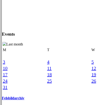
Events
M
T
W
3
4
5
10
11
12
17
18
19
24
25
26
31
Felsbildarchiv