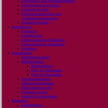
Forschungs- und Arbeitsprogramm
Forschungsschwerpunkte
Laufende Projekte
Forschungsnetzwerke und
Ausbildungsprogramme
Beendete Projekte
Sammlungen
Fotoarchiv
Felsbildarchiv
Ethnographisches Bildarchiv
Ethnographische Sammlung
Nachlässe
Datenbanken
Bibliothekskatalog
Bilddatenbank
Bildbestellung
Hilfe zur Datenbank
Über die Datenbank
Nachlassdatenbank
Äthiopien-Datenbank
Mittel-Indien-Archiv
Kaukasus-Archiv
Santali Film Datenbank
Bibliothek
Einführungen