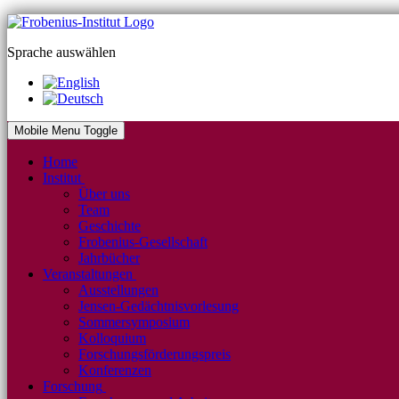
Sprache auswählen
Mobile Menu Toggle
Home
Institut
Über uns
Team
Geschichte
Frobenius-Gesellschaft
Jahrbücher
Veranstaltungen
Ausstellungen
Jensen-Gedächtnisvorlesung
Sommersymposium
Kolloquium
Forschungsförderungspreis
Konferenzen
Forschung