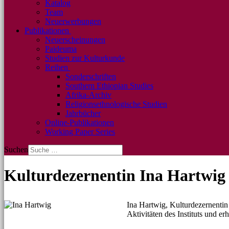
Katalog
Team
Neuerwerbungen
Publikationen
Neuerscheinungen
Paideuma
Studien zur Kulturkunde
Reihen
Sonderschriften
Southern Ethiopian Studies
Afrika-Archiv
Religionsethnologische Studien
Jahrbücher
Online-Publikationen
Working Paper Series
Suchen
Kulturdezernentin Ina Hartwig
Ina Hartwig, Kulturdezernentin 
Aktivitäten des Instituts und 