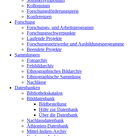
Sommersymposium
Kolloquium
Forschungsförderungspreis
Konferenzen
Forschung
Forschungs- und Arbeitsprogramm
Forschungsschwerpunkte
Laufende Projekte
Forschungsnetzwerke und Ausbildungsprogramme
Beendete Projekte
Sammlungen
Fotoarchiv
Felsbildarchiv
Ethnographisches Bildarchiv
Ethnographische Sammlung
Nachlässe
Datenbanken
Bibliothekskatalog
Bilddatenbank
Bildbestellung
Hilfe zur Datenbank
Über die Datenbank
Nachlassdatenbank
Äthiopien-Datenbank
Mittel-Indien-Archiv