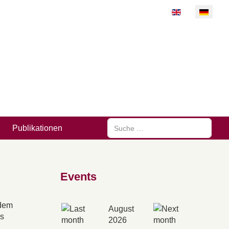
Sprache auswähl
Suchen
Publikationen
Events
 dem
August
us
2026