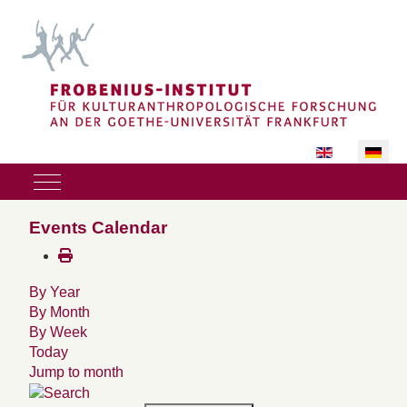
Sprache auswäh
Mobile Menu Toggle
Events Calendar
By Year
By Month
By Week
Today
Jump to month