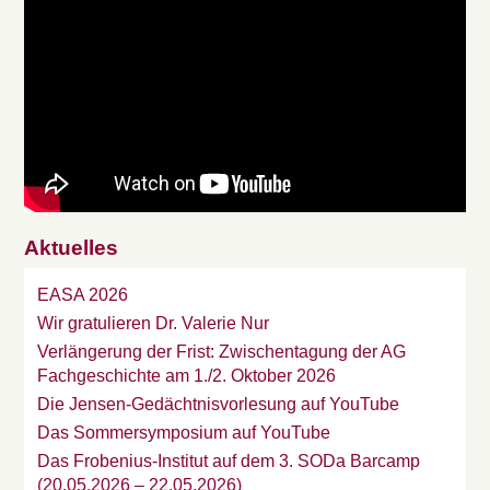
Aktuelles
EASA 2026
Wir gratulieren Dr. Valerie Nur
Verlängerung der Frist: Zwischentagung der AG
Fachgeschichte am 1./2. Oktober 2026
Die Jensen-Gedächtnisvorlesung auf YouTube
Das Sommersymposium auf YouTube
Das Frobenius-Institut auf dem 3. SODa Barcamp
(20.05.2026 – 22.05.2026)