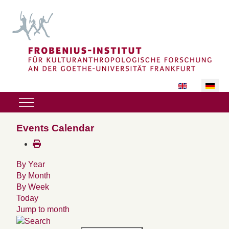
Sprache auswäh
Mobile Menu Toggle
Events Calendar
By Year
By Month
By Week
Today
Jump to month