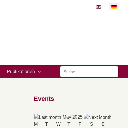
Sprache auswähl
Suchen
Publikationen
Events
May 2025
M
T
W
T
F
S
S