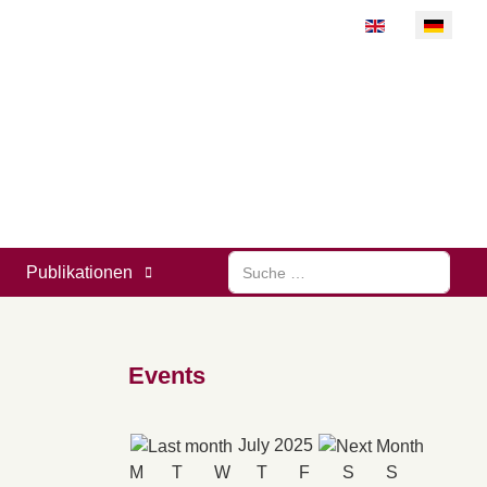
Sprache auswähl
Suchen
Publikationen
Events
July 2025
M
T
W
T
F
S
S