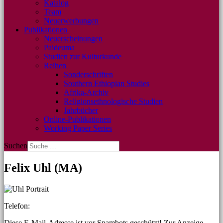
Katalog
Team
Neuerwerbungen
Publikationen
Neuerscheinungen
Paideuma
Studien zur Kulturkunde
Reihen
Sonderschriften
Southern Ethiopian Studies
Afrika-Archiv
Religionsethnologische Studien
Jahrbücher
Online-Publikationen
Working Paper Series
Suchen
Felix Uhl (MA)
Telefon:
Diese E-Mail-Adresse ist vor Spambots geschützt! Zur Anzeige