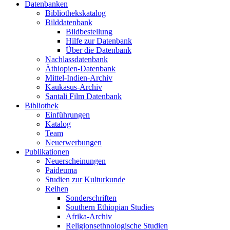
Datenbanken
Bibliothekskatalog
Bilddatenbank
Bildbestellung
Hilfe zur Datenbank
Über die Datenbank
Nachlassdatenbank
Äthiopien-Datenbank
Mittel-Indien-Archiv
Kaukasus-Archiv
Santali Film Datenbank
Bibliothek
Einführungen
Katalog
Team
Neuerwerbungen
Publikationen
Neuerscheinungen
Paideuma
Studien zur Kulturkunde
Reihen
Sonderschriften
Southern Ethiopian Studies
Afrika-Archiv
Religionsethnologische Studien