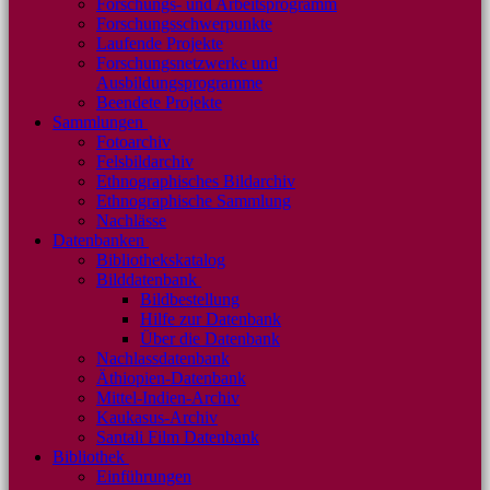
Forschungs- und Arbeitsprogramm
Forschungsschwerpunkte
Laufende Projekte
Forschungsnetzwerke und
Ausbildungsprogramme
Beendete Projekte
Sammlungen
Fotoarchiv
Felsbildarchiv
Ethnographisches Bildarchiv
Ethnographische Sammlung
Nachlässe
Datenbanken
Bibliothekskatalog
Bilddatenbank
Bildbestellung
Hilfe zur Datenbank
Über die Datenbank
Nachlassdatenbank
Äthiopien-Datenbank
Mittel-Indien-Archiv
Kaukasus-Archiv
Santali Film Datenbank
Bibliothek
Einführungen