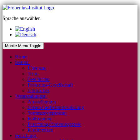
Sprache auswählen
Mobile Menu Toggle
Home
Institut
Über uns
Team
Geschichte
Frobenius-Gesellschaft
Jahrbücher
Veranstaltungen
Ausstellungen
Jensen-Gedächtnisvorlesung
Sommersymposium
Kolloquium
Forschungsförderungspreis
Konferenzen
Forschung