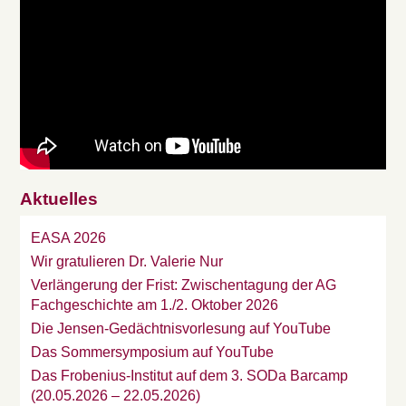
Aktuelles
EASA 2026
Wir gratulieren Dr. Valerie Nur
Verlängerung der Frist: Zwischentagung der AG
Fachgeschichte am 1./2. Oktober 2026
Die Jensen-Gedächtnisvorlesung auf YouTube
Das Sommersymposium auf YouTube
Das Frobenius-Institut auf dem 3. SODa Barcamp
(20.05.2026 – 22.05.2026)