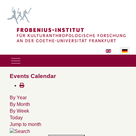
Sprache auswäh
Mobile Menu Toggle
Events Calendar
By Year
By Month
By Week
Today
Jump to month