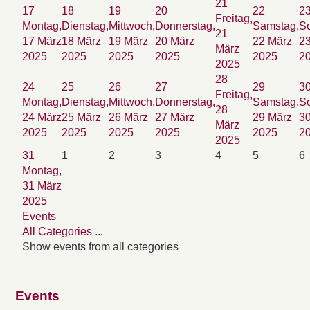
21
17
18
19
20
22
2
Freitag,
Montag,
Dienstag,
Mittwoch,
Donnerstag,
Samstag,
So
21
17 März
18 März
19 März
20 März
22 März
2
März
2025
2025
2025
2025
2025
2
2025
28
24
25
26
27
29
3
Freitag,
Montag,
Dienstag,
Mittwoch,
Donnerstag,
Samstag,
So
28
24 März
25 März
26 März
27 März
29 März
3
März
2025
2025
2025
2025
2025
2
2025
31
1
2
3
4
5
6
Montag,
31 März
2025
Events
All Categories ...
Show events from all categories
Events