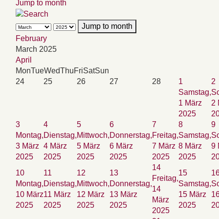
Jump to month
Jump to month
February
March 2025
April
Mon
Tue
Wed
Thu
Fri
Sat
Sun
24
25
26
27
28
1
2
Samstag,
So
1 März
2 
2025
2
3
4
5
6
7
8
9
Montag,
Dienstag,
Mittwoch,
Donnerstag,
Freitag,
Samstag,
So
3 März
4 März
5 März
6 März
7 März
8 März
9 
2025
2025
2025
2025
2025
2025
2
14
10
11
12
13
15
1
Freitag,
Montag,
Dienstag,
Mittwoch,
Donnerstag,
Samstag,
So
14
10 März
11 März
12 März
13 März
15 März
1
März
2025
2025
2025
2025
2025
2
2025