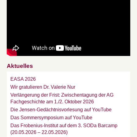
Aktuelles
EASA 2026
Wir gratulieren Dr. Valerie Nur
Verlängerung der Frist: Zwischentagung der AG
Fachgeschichte am 1./2. Oktober 2026
Die Jensen-Gedächtnisvorlesung auf YouTube
Das Sommersymposium auf YouTube
Das Frobenius-Institut auf dem 3. SODa Barcamp
(20.05.2026 – 22.05.2026)