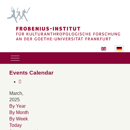
Sprache auswäh
Mobile Menu Toggle
Events Calendar
March,
2025
By Year
By Month
By Week
Today