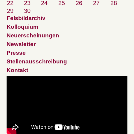
22
23
24
25
26
27
28
29
30
Felsbildarchiv
Kolloquium
Neuerscheinungen
Newsletter
Presse
Stellenausschreibung
Kontakt