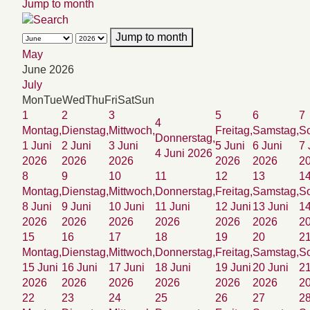
Jump to month
Jump to month
May
June 2026
July
Mon
Tue
Wed
Thu
Fri
Sat
Sun
1
2
3
5
6
7
4
Montag,
Dienstag,
Mittwoch,
Freitag,
Samstag,
So
Donnerstag,
1 Juni
2 Juni
3 Juni
5 Juni
6 Juni
7 
4 Juni 2026
2026
2026
2026
2026
2026
2
8
9
10
11
12
13
1
Montag,
Dienstag,
Mittwoch,
Donnerstag,
Freitag,
Samstag,
So
8 Juni
9 Juni
10 Juni
11 Juni
12 Juni
13 Juni
14
2026
2026
2026
2026
2026
2026
2
15
16
17
18
19
20
2
Montag,
Dienstag,
Mittwoch,
Donnerstag,
Freitag,
Samstag,
So
15 Juni
16 Juni
17 Juni
18 Juni
19 Juni
20 Juni
21
2026
2026
2026
2026
2026
2026
2
22
23
24
25
26
27
2