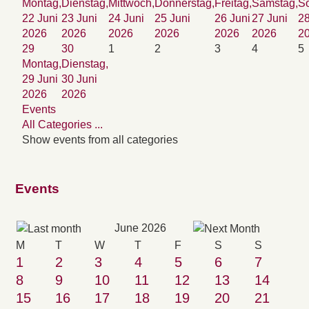
Montag,
Dienstag,
Mittwoch,
Donnerstag,
Freitag,
Samstag,
So
22 Juni
23 Juni
24 Juni
25 Juni
26 Juni
27 Juni
28
2026
2026
2026
2026
2026
2026
2
29
30
1
2
3
4
5
Montag,
Dienstag,
29 Juni
30 Juni
2026
2026
Events
All Categories ...
Show events from all categories
Events
June 2026
M
T
W
T
F
S
S
1
2
3
4
5
6
7
8
9
10
11
12
13
14
15
16
17
18
19
20
21