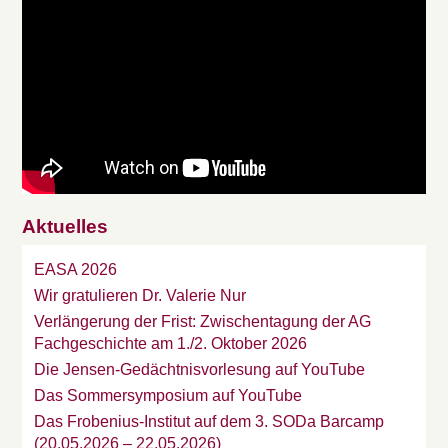
Aktuelles
EASA 2026
Wir gratulieren Dr. Valerie Nur
Verlängerung der Frist: Zwischentagung der AG
Fachgeschichte am 1./2. Oktober 2026
Die Jensen-Gedächtnisvorlesung auf YouTube
Das Sommersymposium auf YouTube
Das Frobenius-Institut auf dem 3. SODa Barcamp
(20.05.2026 – 22.05.2026)